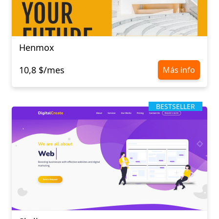
Henmox
10,8 $/mes
Más info
BESTSELLER