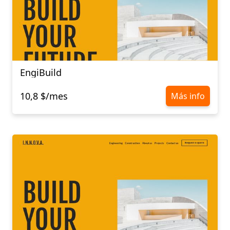
EngiBuild
10,8 $/mes
Más info