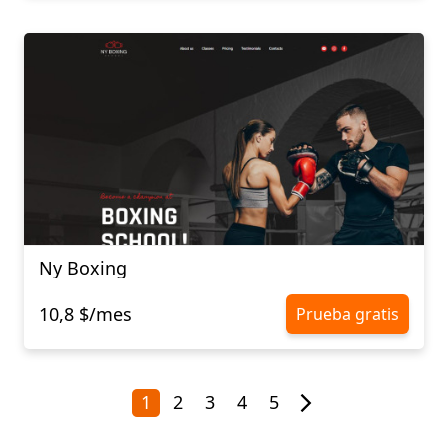
Ny Boxing
10,8 $/mes
Prueba gratis
1
2
3
4
5