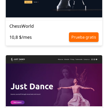
ChessWorld
10,8 $/mes
Prueba gratis