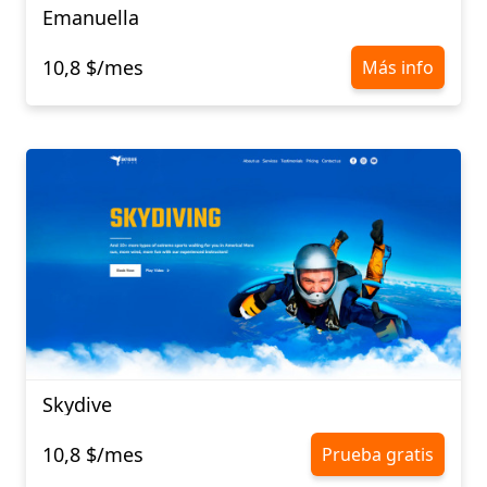
Emanuella
10,8 $/mes
Más info
Skydive
10,8 $/mes
Prueba gratis