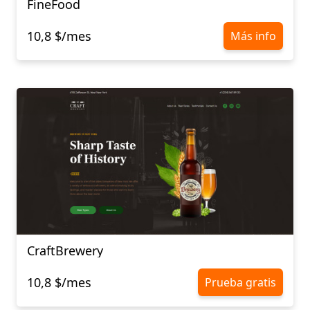
FineFood
10,8 $/mes
Más info
CraftBrewery
10,8 $/mes
Prueba gratis