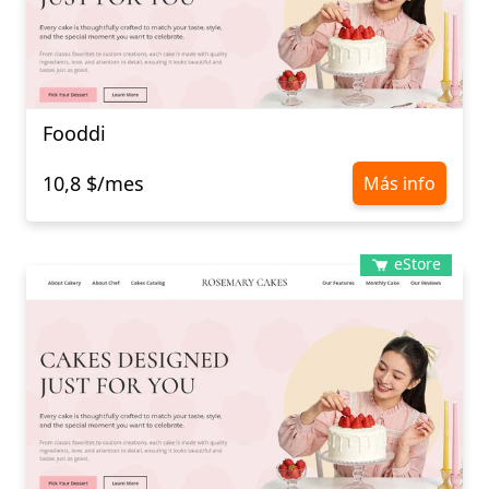
Fooddi
10,8 $/mes
Más info
eStore