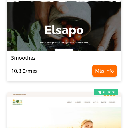
Smoothez
10,8 $/mes
Más info
eStore