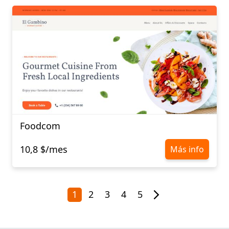
Foodcom
10,8 $/mes
Más info
1
2
3
4
5