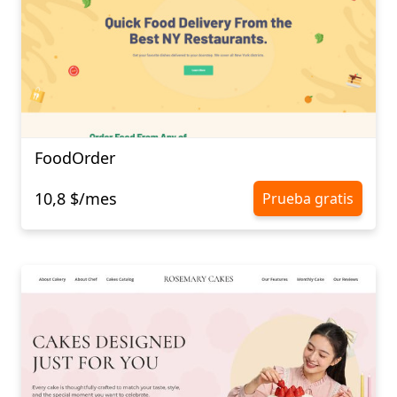
FoodOrder
10,8 $/mes
Prueba gratis