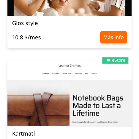
Glos style
10,8 $/mes
Más info
eStore
Kartmati