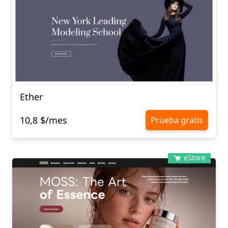
Ether
10,8 $/mes
Prueba gratis
eStore