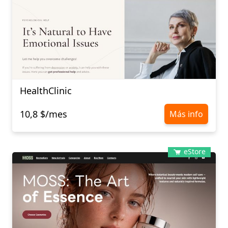
HealthClinic
10,8 $/mes
Más info
eStore