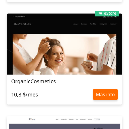
eStore
OrganicCosmetics
10,8 $/mes
Más info