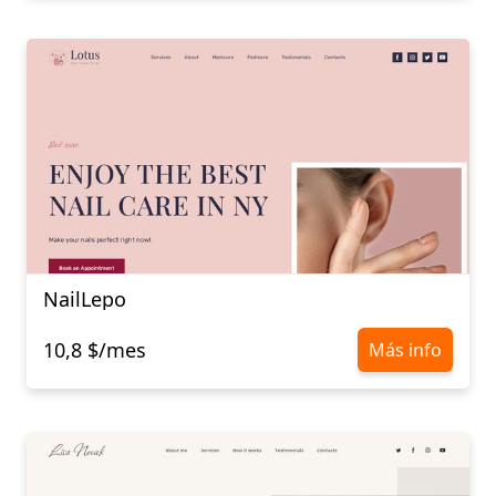
NailLepo
10,8 $/mes
Más info