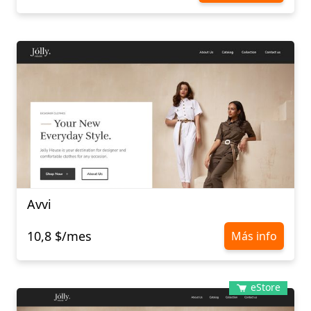
Avvi
10,8 $/mes
Más info
eStore