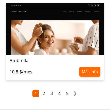
Ambrella
10,8 $/mes
Más info
1
2
3
4
5