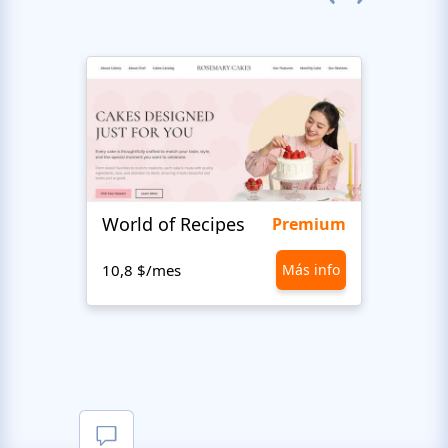
World of Recipes
King
Premium
10,8 $/mes
Más info
10,8 