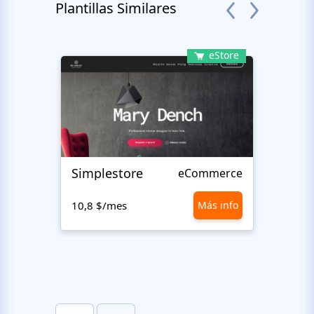
Plantillas Similares
eStore
Simplestore
Sofin
eCommerce
10,8 $/mes
Más info
10,8 