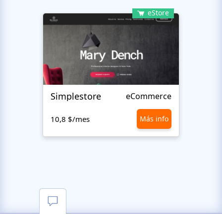
eStore
Simplestore
Sofin
eCommerce
10,8 $/mes
Más info
10,8 