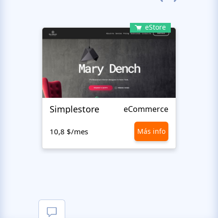
eStore
Simplestore
Sofin
eCommerce
10,8 $/mes
Más info
10,8 