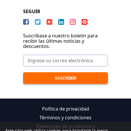
SEGUIR
Suscríbase a nuestro boletín para
recibir las últimas noticias y
descuentos.
Política de privacidad
Términos y condiciones
Devolución de productos y
Este sitio web utiliza cookies para brindarle la mejor