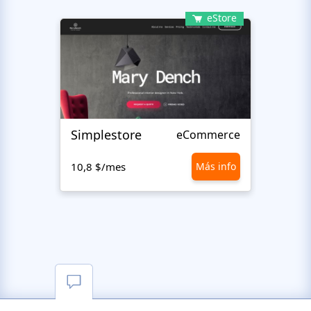
eStore
Simplestore
Sofin
eCommerce
10,8 $/mes
Más info
10,8 