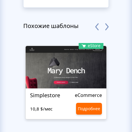
Похожие шаблоны
eStore
Simplestore
Sofin
eCommerce
10,8 $/мес
Подробнее
10,8 $