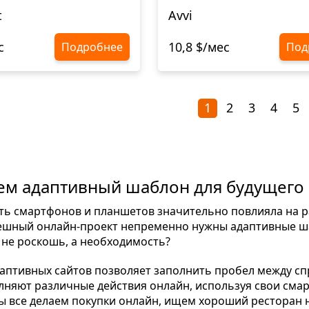
t
Avvi
с
10,8 $/мес
Подробнее
Под
1
2
3
4
5
м адаптивный шаблон для будущего 
ть смартфонов и планшетов значительно повлияла на р
ешный онлайн-проект непременно нужны адаптивные ша
не роскошь, а необходимость?
аптивных сайтов позволяет заполнить пробел между с
лняют различные действия онлайн, используя свои см
ы все делаем покупки онлайн, ищем хороший ресторан 