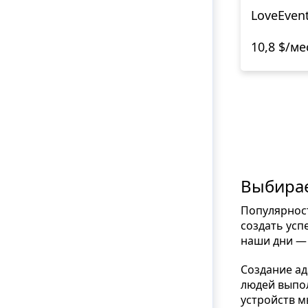
LoveEven
10,8 $/ме
Выбирае
Популярнос
создать усп
наши дни — 
Создание ад
людей выпо
устройств м