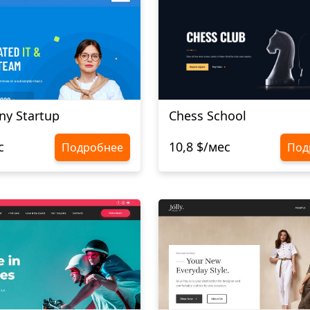
ny Startup
Chess School
с
10,8 $/мес
Подробнее
Под