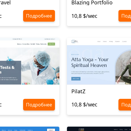
ravel
Blazing Portfolio
с
10,8 $/мес
Подробнее
Под
PilatZ
с
10,8 $/мес
Подробнее
Под