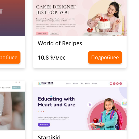
World of Recipes
10,8 $/мес
робнее
Подробнее
StartiKid