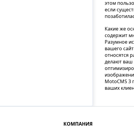
этом пользо
если сущест
позаботила
Какие же ос
содержит мн
Разумное ис
вашего сайт
относятся р
делают ваш
оптимизиров
изображения
MotoCMS 3 г
ваших клие
КОМПАНИЯ