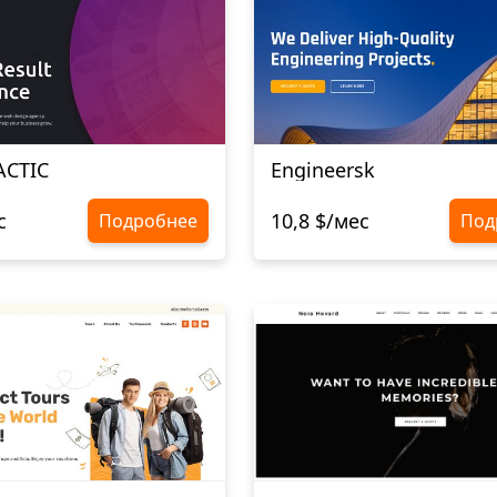
ACTIC
Engineersk
с
10,8 $/мес
Подробнее
Под