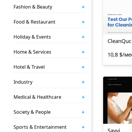
+
Fashion & Beauty
+
Food & Restaurant
+
Holiday & Events
CleanQuc
+
Home & Services
10,8 $/ме
+
Hotel & Travel
+
Industry
+
Medical & Healthcare
+
Society & People
+
Sports & Entertainment
Savvi