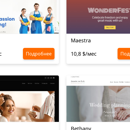
Maestra
с
10,8 $/мес
Подробнее
Под
Bethany