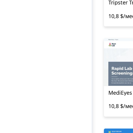
Tripster T
10,8 $/ме
MediEyes
10,8 $/ме