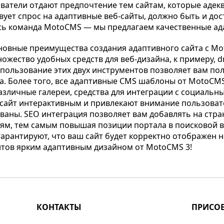
ватели отдают предпочтение тем сайтам, которые адекв
вует спрос на адаптивные веб-сайты, должно быть и до
сь команда MotoCMS — мы предлагаем качественные ад
новные преимущества создания адаптивного сайта с Mo
ожество удобных средств для веб-дизайна, к примеру, d
пользование этих двух инструментов позволяет вам п
а. Более того, все адаптивные CMS шаблоны от MotoCMS
азличные галереи, средства для интеграции с социальным
 сайт интерактивным и привлекают внимание пользоват
аны. SEO интеграция позволяет вам добавлять на стра
м, тем самым повышая позиции портала в поисковой в
арантируют, что ваш сайт будет корректно отображен на
нтов ярким адаптивным дизайном от MotoCMS 3!
КОНТАКТЫ
ПРИСО