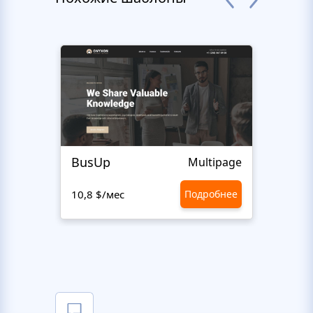
BusUp
Give
Multipage
10,8 $/мес
Подробнее
10,8 $