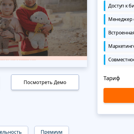
Доступ к б
Менеджер 
Встроенна
Маркетинг
Совместно
Тариф
Посмотреть Демо
ельность
Премиум