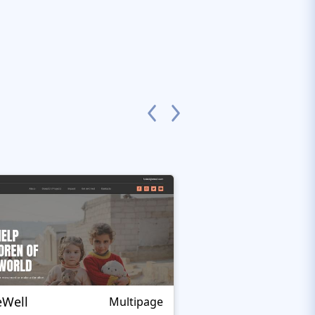
eWell
Cared 4
Multipage