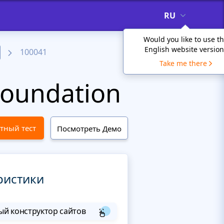
RU
Would you like to use t
English website version
100041
Take me there
oundation
тный тест
Посмотреть Демо
ристики
й конструктор сайтов