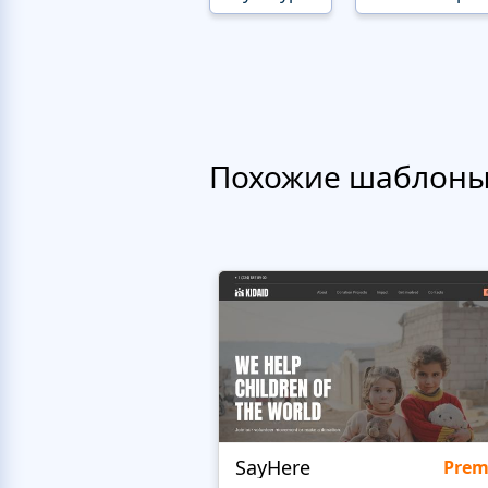
Похожие шаблон
SayHere
Pre