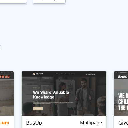
ы
BusUp
Giv
mium
Multipage