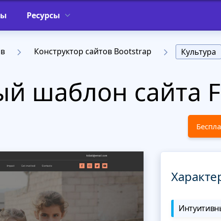
фы
Ресурсы
ов
Конструктор сайтов Bootstrap
Культура
й шаблон сайта F
Беспла
Характе
Интуитивны