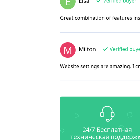
E
Elsa
Verified buyer
Great combination of features ins
M
Milton
Verified buy
Website settings are amazing. I 
24/7 Бесплатная
техническая поддерж