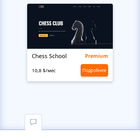
Chess School
Gran
Premium
10,8 $/мес
Подробнее
10,8 $