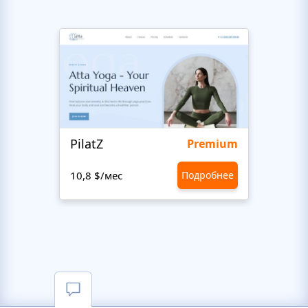
PilatZ
Ches
Premium
10,8 $/мес
Подробнее
10,8 $