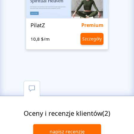
PilatZ
Ches
Premium
10,8 $/m
Szczegóły
10,8 
Oceny i recenzje klientów(2)
napisz recenzję