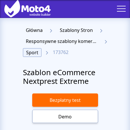
Główna
Szablony Stron
Responsywne szablony komercyjne
173762
Sport
Szablon eCommerce
Nextprest Extreme
Bezpłatny test
Demo