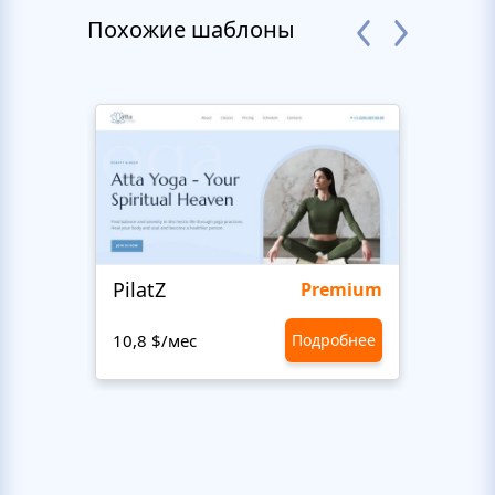
Похожие шаблоны
PilatZ
Ches
Premium
10,8 $/мес
Подробнее
10,8 $