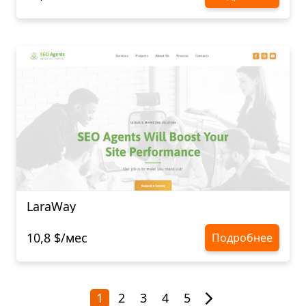
LaraWay
10,8 $/мес
Подробнее
1
2
3
4
5