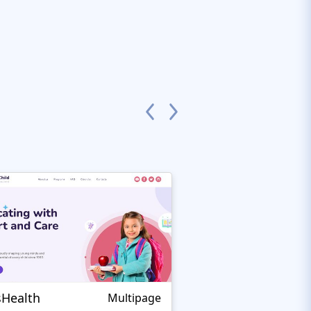
sHealth
HealthClinic
Multipage