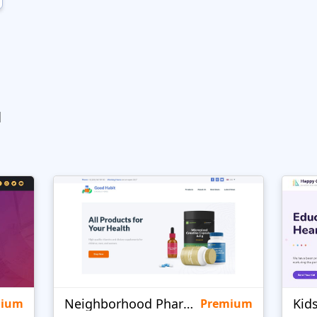
ы
Neighborhood Pharmacy
Kid
mium
Premium