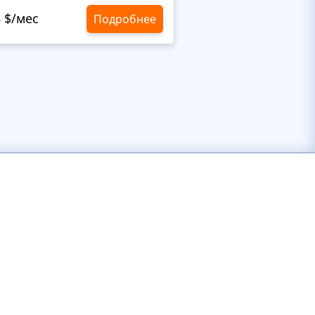
8 $/мес
10,8 $/мес
Подробнее