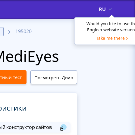
RU
Would you like to use t
English website version
195020
а
Take me there
ediEyes
тный тест
Посмотреть Демо
ристики
й конструктор сайтов