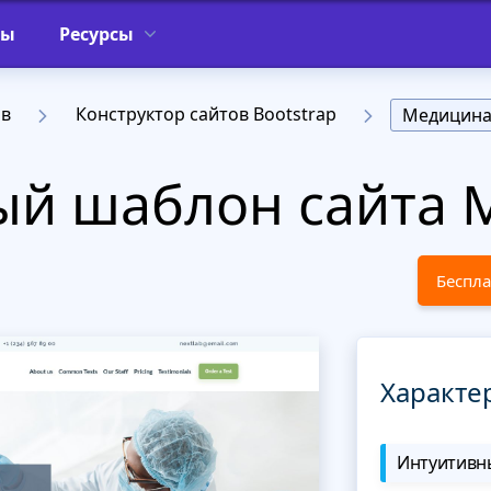
фы
Ресурсы
ов
Конструктор сайтов Bootstrap
Медицин
й шаблон сайта M
Беспла
Характе
Интуитивны