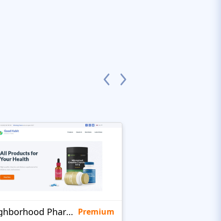
Neighborhood Pharmacy
KidsHealth
Premium