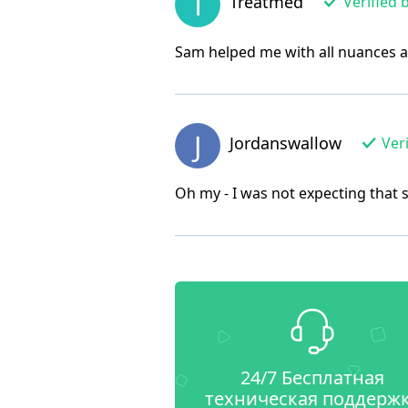
T
Treatmed
Verified 
Sam helped me with all nuances a
J
Jordanswallow
Veri
Oh my - I was not expecting that s
24/7 Бесплатная
техническая поддерж