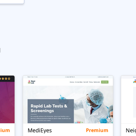
ы
MediEyes
mium
Premium