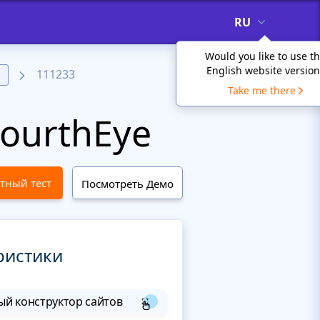
RU
Would you like to use t
English website version
111233
а
Take me there
ourthEye
тный тест
Посмотреть Демо
ристики
й конструктор сайтов