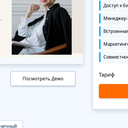
Доступ к б
Менеджер 
Встроенна
Маркетинг
Совместно
Тариф
Посмотреть Демо
ничный