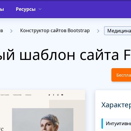
фы
Ресурсы
ов
Конструктор сайтов Bootstrap
Медицин
й шаблон сайта F
Беспла
Характе
Интуитивны