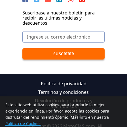
Suscríbase a nuestro boletín para
recibir las últimas noticias y
descuentos.
Política de privacidad
Términos y condiciones
Devolución de productos y
Este sitio web utiliza cookies para brindarle la mejor
Reembolsos
experiencia en línea. Por favor, acepte las cookies para
+1 914 233 57 88
disfrutar del rendimiento óptimo. Más info en nuestra
Política de Cookies
Copyright © 2026 MotoCMS.com. All