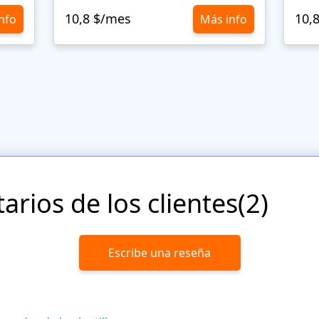
10,8 $/mes
10,
nfo
Más info
rios de los clientes(2)
Escribe una reseña