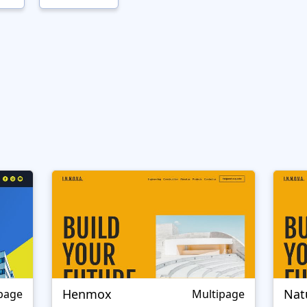
Henmox
Nat
page
Multipage