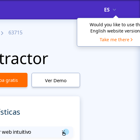
ES
Would you like to use t
English website version
63715
Take me there
tractor
a gratis
Ver Demo
sticas
 web intuitivo