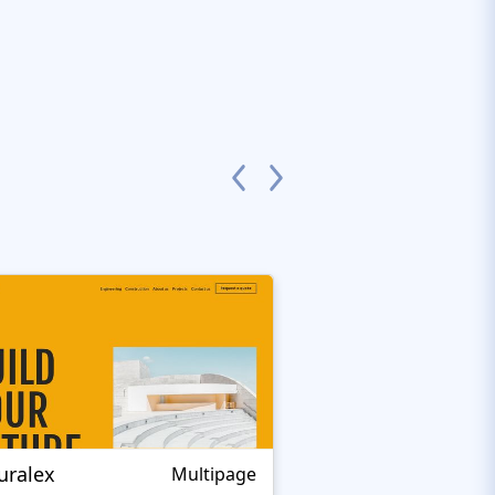
uralex
Adam Smith Desi
Multipage