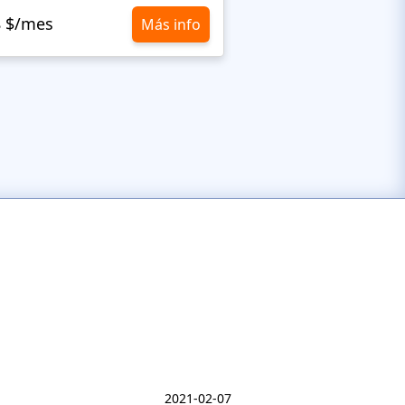
8 $/mes
Más info
10,8 $/mes
2021-02-07