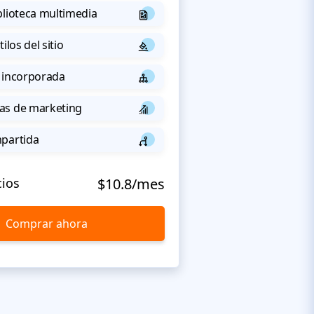
blioteca multimedia
ilos del sitio
 incorporada
as de marketing
mpartida
cios
$10.8/mes
Comprar ahora