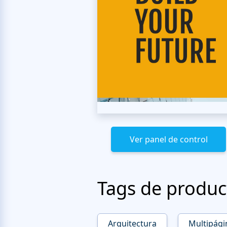
Ver panel de control
Tags de produc
Arquitectura
Multipági