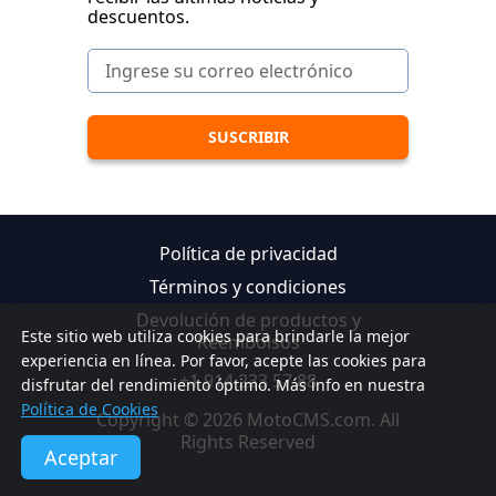
descuentos.
Política de privacidad
Términos y condiciones
Devolución de productos y
Este sitio web utiliza cookies para brindarle la mejor
Reembolsos
experiencia en línea. Por favor, acepte las cookies para
+1 914 233 57 88
disfrutar del rendimiento óptimo. Más info en nuestra
Política de Cookies
Copyright © 2026 MotoCMS.com. All
Rights Reserved
Aceptar