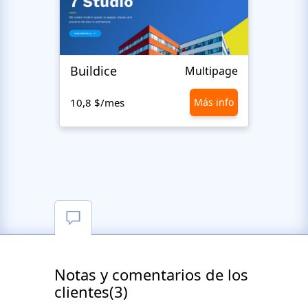
Buildice
Hen
Multipage
10,8 $/mes
Más info
10,8 
Notas y comentarios de los
clientes(3)