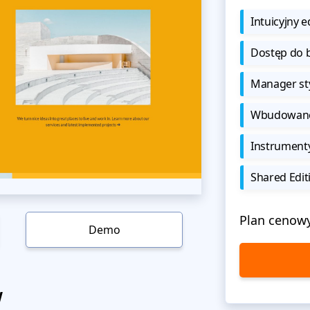
Intuicyjny e
Dostęp do b
Manager sty
Wbudowane 
Instrument
Shared Edit
Plan cenow
Demo
w