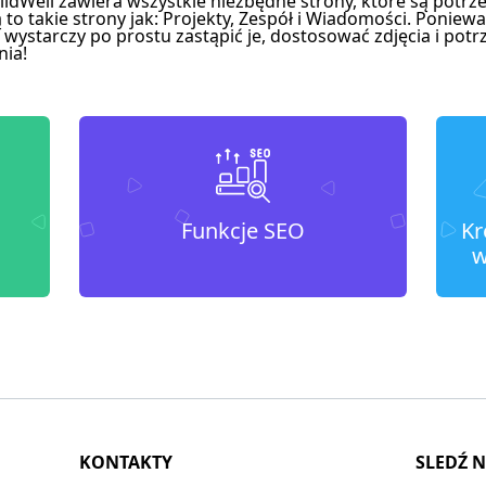
ldWell zawiera wszystkie niezbędne strony, które są potr
o takie strony jak: Projekty, Zespół i Wiadomości. Ponieważ
 wystarczy po prostu zastąpić je, dostosować zdjęcia i potr
nia!
Funkcje SEO
Kr
w
KONTAKTY
SLEDŹ 