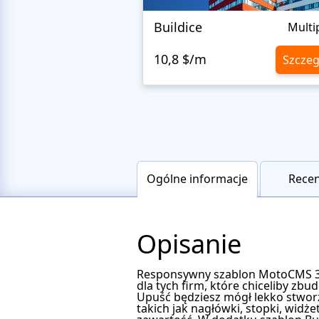
Buildice
Multi
10,8 $/m
Szczeg
Ogólne informacje
Recen
Opisanie
Responsywny szablon MotoCMS 3 B
dla tych firm, które chiceliby zb
Upuść będziesz mógł lekko stworzy
takich jak nagłówki, stopki, widż