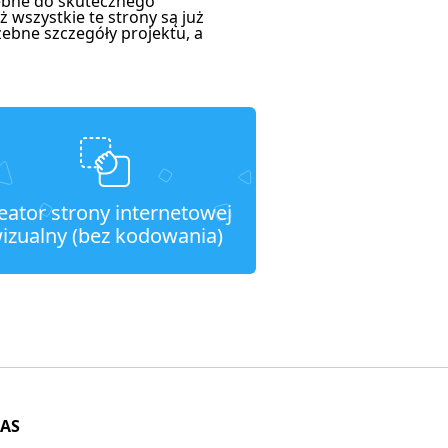
zebne do skutecznego
 wszystkie te strony są już
zebne szczegóły projektu, a
eator strony internetowej
izualny (bez kodowania)
NAS