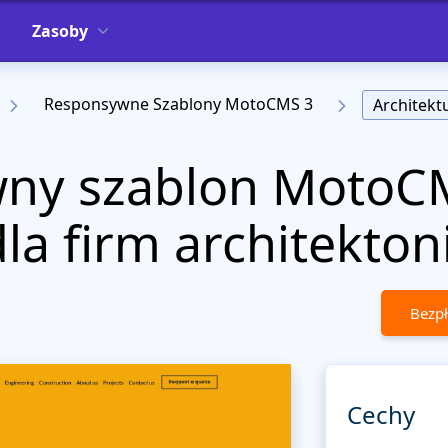
Zasoby
Responsywne Szablony MotoCMS 3
Architekt
ny szablon MotoC
dla firm architekto
Bezpł
Cechy