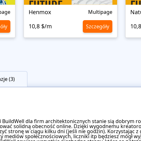
Henmox
Nat
page
Multipage
10,8 $/m
10,
óły
Szczegóły
zje (3)
uildWell dla firm architektonicznych stanie sią dobrym r
udować solidną obecność online. Dzięki wygodnemu kreatorowi
ć stronę w ciągu kilku dni (jeśli nie godzin). Korzystając
ety mediów społecznościowych, liczniki itp będziesz mógł wy