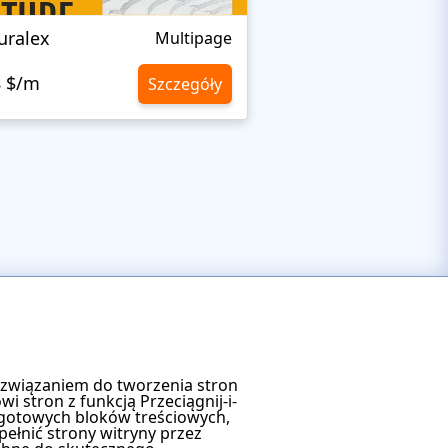
uralex
Adam Smith Desi
Multipage
8 $/m
Szczegóły
10,8 $/m
B
ozwiązaniem do tworzenia stron
 stron z funkcją Przeciągnij-i-
 z gotowych bloków treściowych,
pełnić strony witryny przez