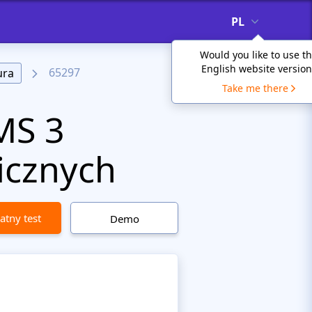
PL
Would you like to use t
English website version
65297
ura
Take me there
MS 3
nicznych
atny test
Demo