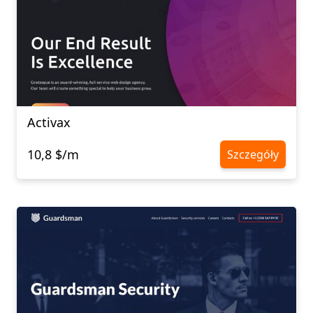
Activax
10,8 $/m
Szczegóły