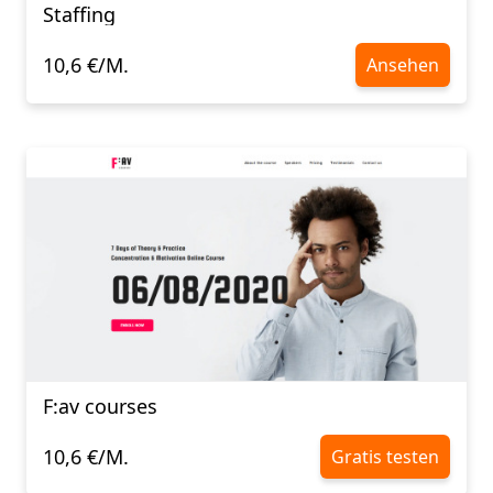
Staffing
10,6 €/M.
Ansehen
F:av courses
10,6 €/M.
Gratis testen