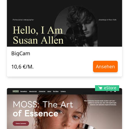
BigCam
10,6 €/M.
Ansehen
eStore