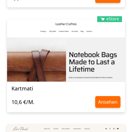
eStore
Kartmati
10,6 €/M.
Ansehen