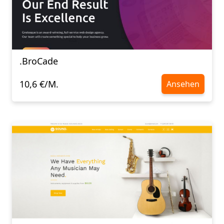
.BroCade
10,6 €/M.
Ansehen