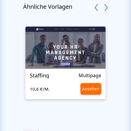
Ähnliche Vorlagen
Staffing
NYC'
Multipage
10,6 €/M.
Ansehen
10,6 €