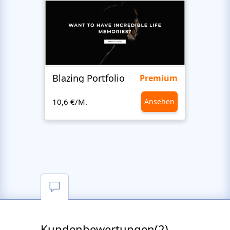
Blazing Portfolio
Staff
Premium
10,6 €/M.
Ansehen
10,6 €
Kundenbewertungen(2)