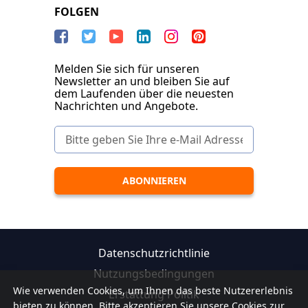
FOLGEN
Melden Sie sich für unseren
Newsletter an und bleiben Sie auf
dem Laufenden über die neuesten
Nachrichten und Angebote.
Datenschutzrichtlinie
Nutzungsbedingungen
Wie verwenden Cookies, um Ihnen das beste Nutzererlebnis
Erstattung Politik
bieten zu können. Bitte akzeptieren Sie unsere Cookies zur