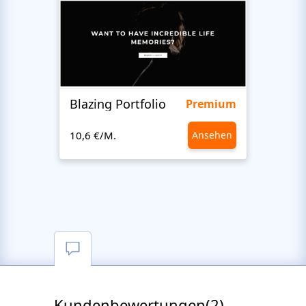
Blazing Portfolio
Staff
Premium
10,6 €/M.
Ansehen
10,6 €
Kundenbewertungen(2)