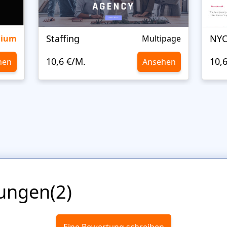
Staffing
NYC
mium
Multipage
10,6 €/M.
10,
hen
Ansehen
ungen(2)
Eine Bewertung schreiben