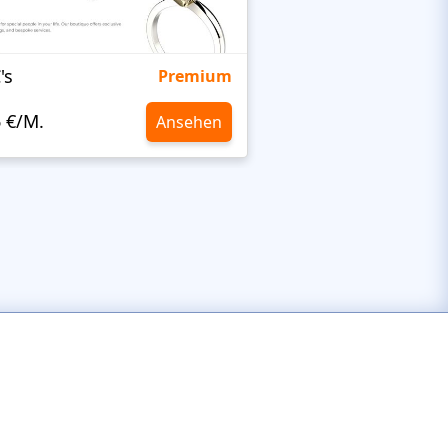
's
Targetty Agency
Premium
6 €/M.
10,6 €/M.
Ansehen