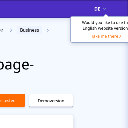
DE
Would you like to use t
English website version
te
Business
Take me there
page-
is testen
Demoversion