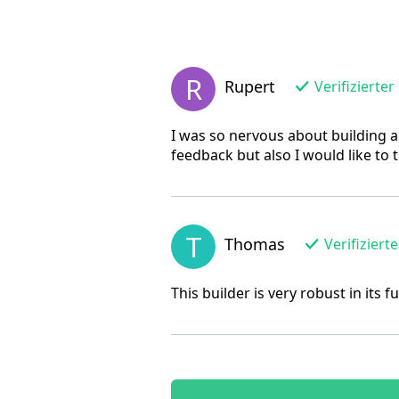
R
Rupert
Verifizierter
I was so nervous about building 
feedback but also I would like to 
T
Thomas
Verifiziert
This builder is very robust in its