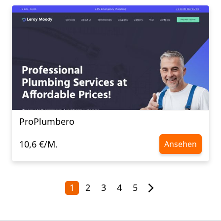
ProPlumbero
10,6 €/M.
Ansehen
1
2
3
4
5