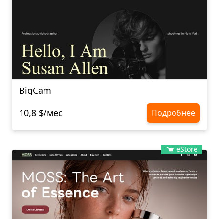
BigCam
10,8 $/мес
Подробнее
eStore