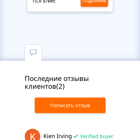
10,8 $/мес
Подробнее
10,8 $
Последние отзывы
клиентов(2)
Написать отзыв
K
Kien Irving
Verified buyer