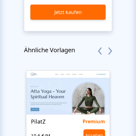
Jetzt kaufen
Ähnliche Vorlagen
PilatZ
Ches
Premium
10,6 €/M.
Ansehen
10,6 €