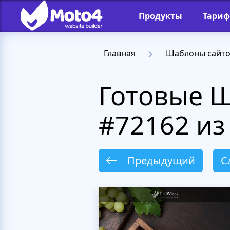
Продукты
Тари
Главная
Шаблоны сайт
Готовые 
#72162 из
Предыдущий
С