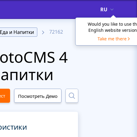
RU
Would you like to use t
English website version
72162
Еда и Напитки
Take me there
otoCMS 4
Напитки
ест
Посмотреть Демо
ристики