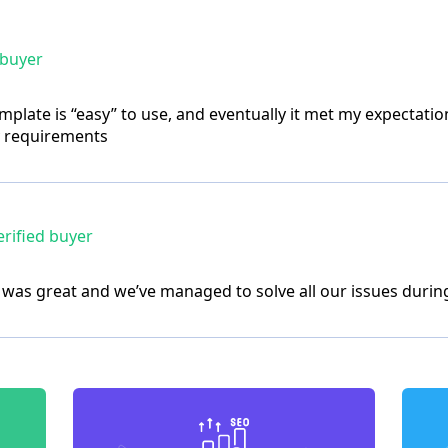
 buyer
mplate is “easy” to use, and eventually it met my expectations
y requirements
rified buyer
was great and we’ve managed to solve all our issues durin