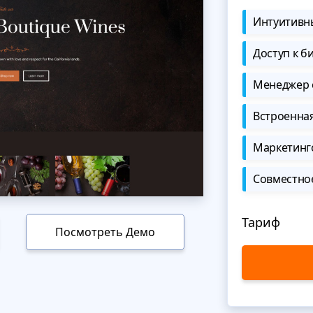
Интуитивны
Доступ к б
Менеджер 
Встроенна
Маркетинг
Совместно
Тариф
Посмотреть Демо