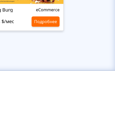
g Burg
BAKELEI
eCommerce
8 $/мес
10,8 $/мес
Подробнее