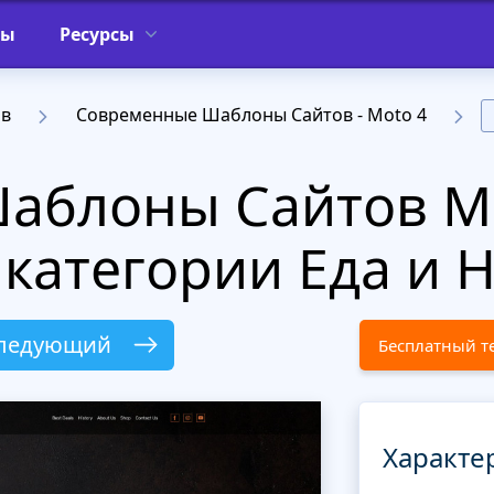
фы
Ресурсы
ов
Современные Шаблоны Сайтов - Moto 4
Шаблоны Сайтов M
 категории Еда и 
ледующий
Бесплатный т
Характе