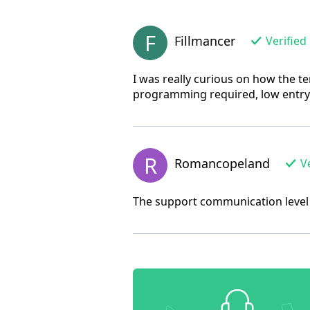
F
Fillmancer
Verified
I was really curious on how the te
programming required, low entr
R
Romancopeland
Ve
The support communication level 