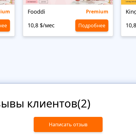
Fooddi
Kin
mium
Premium
10,8 $/мес
10,
нее
Подробнее
зывы клиентов(2)
Написать отзыв