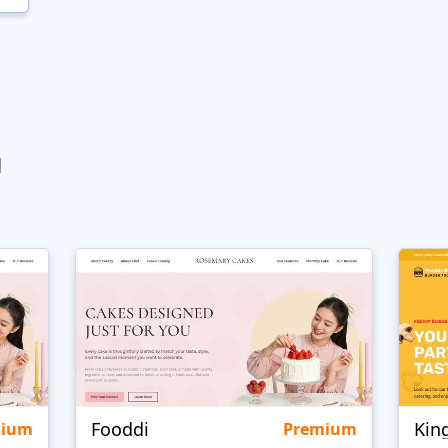
ы
Fooddi
Kin
mium
Premium