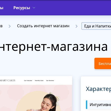
фы
Ресурсы
ов
Создать интернет магазин
Еда и Напитк
тернет-магазина 
Беспла
Характе
Интуитивны