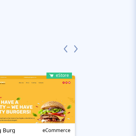
eStore
g Burg
BAKELEI
eCommerce