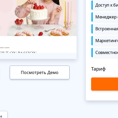
Доступ к б
Менеджер 
Встроенна
Маркетинг
Совместно
Тариф
Посмотреть Демо
н