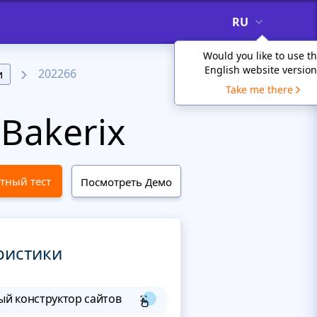
RU
Would you like to use t
English website version
202266
и
Take me there
Bakerix
тный тест
Посмотреть Демо
ристики
й конструктор сайтов