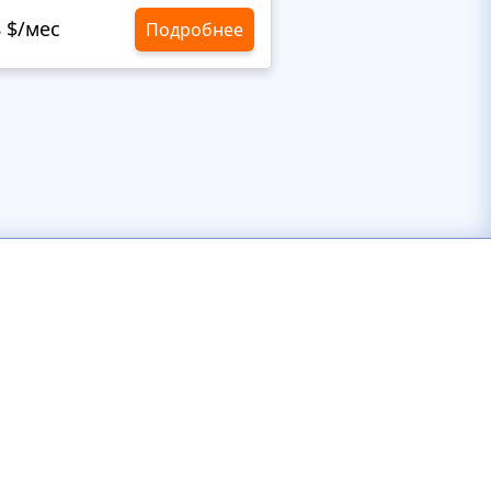
8 $/мес
10,8 $/мес
Подробнее