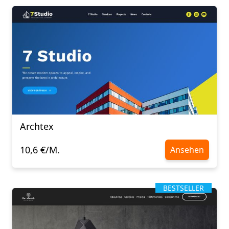
Archtex
10,6 €/M.
Ansehen
BESTSELLER