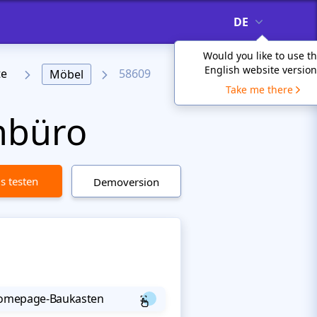
DE
Would you like to use t
English website version
te
58609
Möbel
Take me there
nbüro
is testen
Demoversion
 Homepage-Baukasten