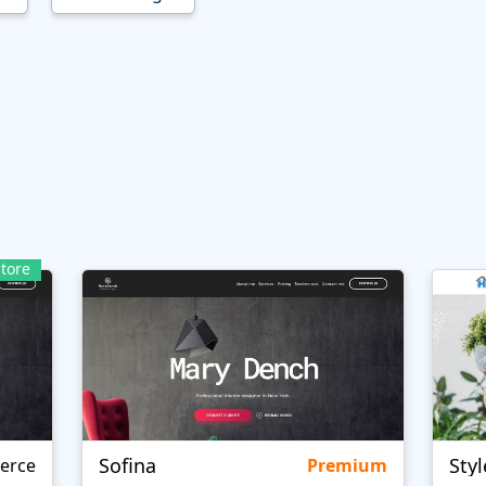
tore
Sofina
Sty
erce
Premium