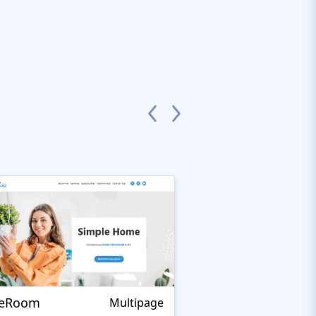
leRoom
Rainbow's
Multipage