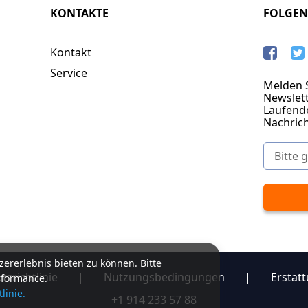
KONTAKTE
FOLGEN
Kontakt
Service
Melden S
Newslett
Laufend
Nachric
ererlebnis bieten zu können. Bitte
zrichtlinie
|
Nutzungsbedingungen
|
Erstatt
rformance.
linie.
+1 914 233 57 88