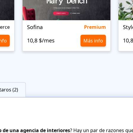
Sofina
Sty
erce
Premium
10,8 $/mes
10,
nfo
Más info
aros (2)
b de una agencia de interiores
? Hay un par de razones que