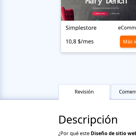
Simplestore
eComm
10,8 $/mes
Más i
Revisión
Coment
Descripción
¿Por qué este
Diseño de sitio we