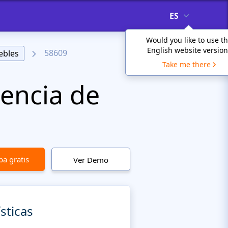
ES
Would you like to use t
English website version
58609
ebles
Take me there
gencia de
a gratis
Ver Demo
sticas