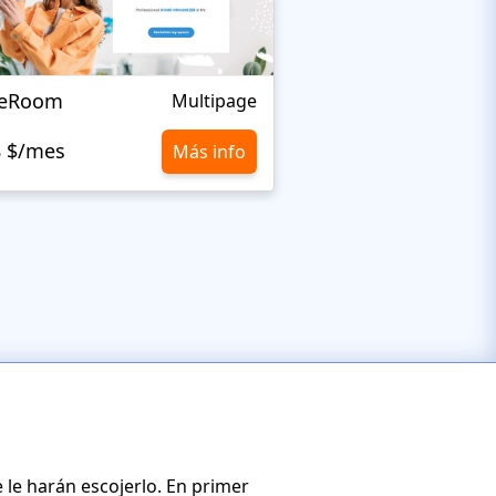
leRoom
Rainbow's
Multipage
8 $/mes
10,8 $/mes
Más info
 le harán escojerlo. En primer