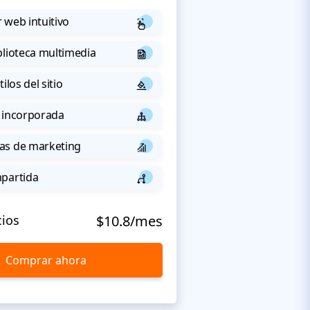
 web intuitivo
blioteca multimedia
ilos del sitio
 incorporada
as de marketing
mpartida
cios
$10.8/mes
Comprar ahora