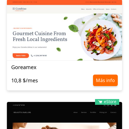
Goreamex
10,8 $/mes
Más info
eStore