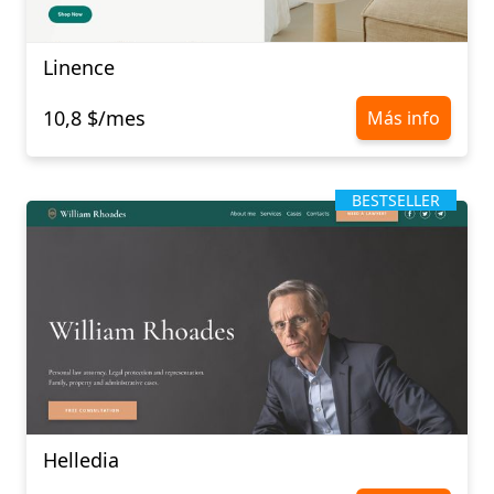
Linence
10,8 $/mes
Más info
BESTSELLER
Helledia