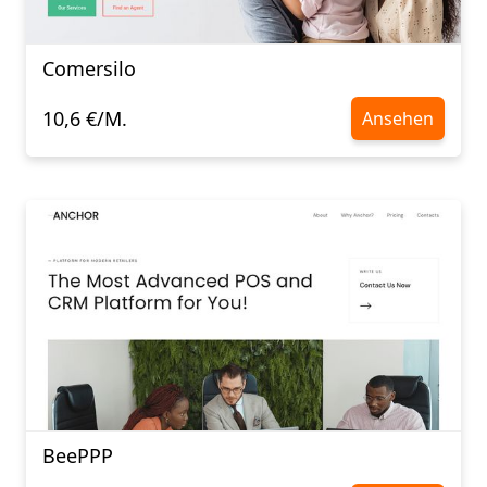
Comersilo
10,6 €/M.
Ansehen
BeePPP