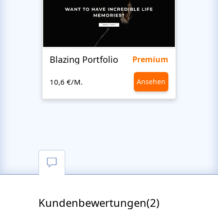
Blazing Portfolio
Staff
Premium
10,6 €/M.
Ansehen
10,6 €
Kundenbewertungen(2)