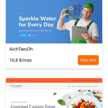
AichTwoOh
10,8 $/mes
Más info