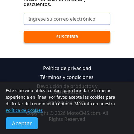
descuentos.
Política de privacidad
Términos y condiciones
Devolución de productos y
Este sitio web utiliza cookies para brindarle la mejor
Reembolsos
experiencia en línea. Por favor, acepte las cookies para
+1 914 233 57 88
disfrutar del rendimiento óptimo. Más info en nuestra
Política de Cookies
Copyright © 2026 MotoCMS.com. All
Rights Reserved
Aceptar