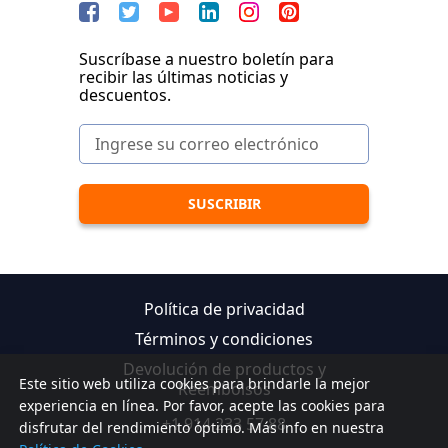
Suscríbase a nuestro boletín para
recibir las últimas noticias y
descuentos.
Política de privacidad
Términos y condiciones
Devolución de productos y
Este sitio web utiliza cookies para brindarle la mejor
Reembolsos
experiencia en línea. Por favor, acepte las cookies para
+1 914 233 57 88
disfrutar del rendimiento óptimo. Más info en nuestra