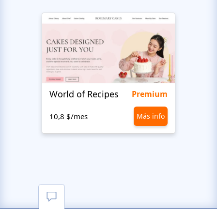
World of Recipes
King
Premium
10,8 $/mes
Más info
10,8 