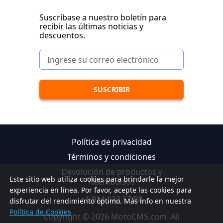
Suscríbase a nuestro boletín para
recibir las últimas noticias y
descuentos.
Política de privacidad
Términos y condiciones
Devolución de productos y
Este sitio web utiliza cookies para brindarle la mejor
Reembolsos
experiencia en línea. Por favor, acepte las cookies para
+1 914 233 57 88
disfrutar del rendimiento óptimo. Más info en nuestra
Política de Cookies
Copyright © 2026 MotoCMS.com. All