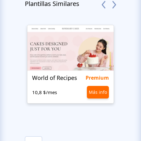
Plantillas Similares
World of Recipes
King
Premium
10,8 $/mes
Más info
10,8 