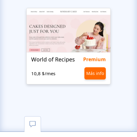
World of Recipes
King
Premium
10,8 $/mes
Más info
10,8 