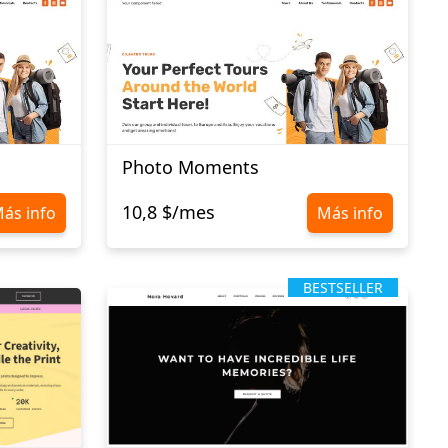
Photo Moments
10,8 $/mes
ás info
Más info
BESTSELLER