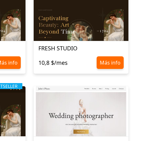
FRESH STUDIO
10,8 $/mes
ás info
Más info
STSELLER