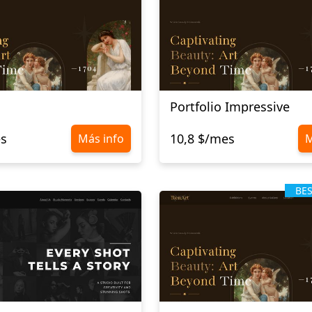
Portfolio Impressive
es
10,8 $/mes
Más info
M
BE