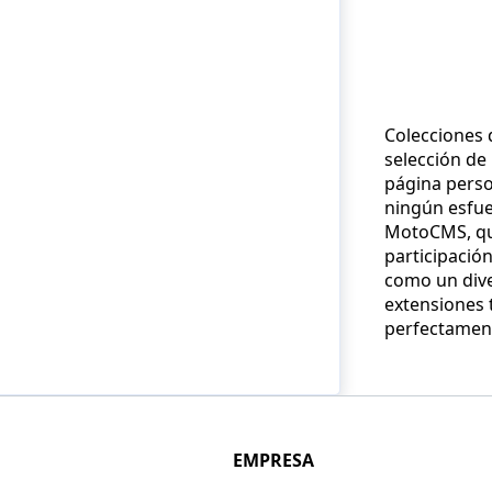
Colecciones 
selección de
página person
ningún esfuer
MotoCMS, que
participació
como un diver
extensiones 
perfectament
EMPRESA