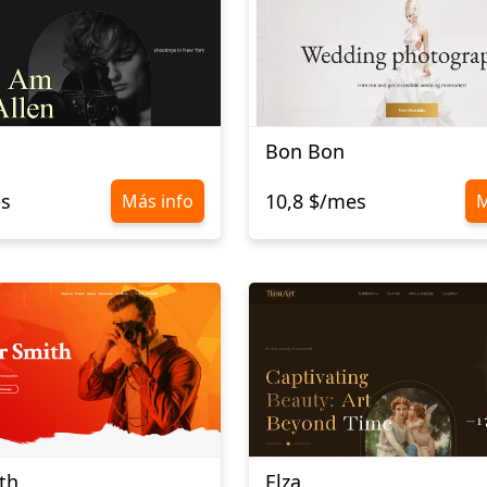
Bon Bon
es
10,8 $/mes
Más info
M
th
Elza