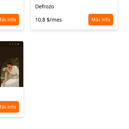
Defrozo
10,8 $/mes
ás info
Más info
ás info