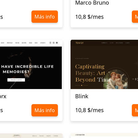
Marco Bruno
es
10,8 $/mes
Más info
M
orx
Blink
es
10,8 $/mes
Más info
M