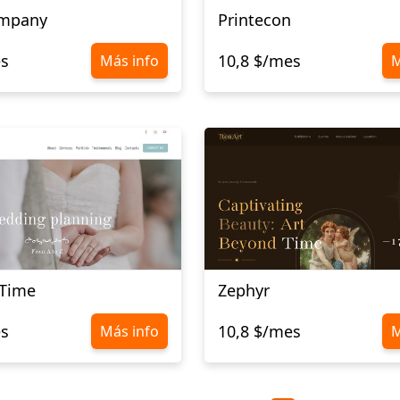
ompany
Printecon
es
10,8 $/mes
Más info
M
Time
Zephyr
es
10,8 $/mes
Más info
M