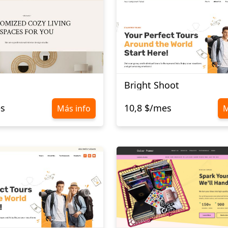
Bright Shoot
es
10,8 $/mes
Más info
M