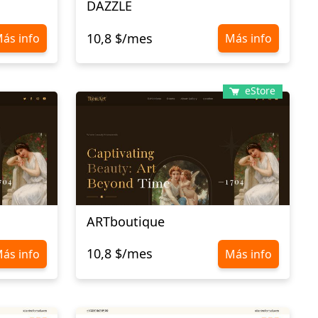
DAZZLE
10,8 $/mes
ás info
Más info
eStore
ARTboutique
10,8 $/mes
ás info
Más info