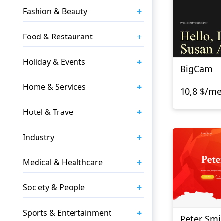
+
Fashion & Beauty
+
Food & Restaurant
+
Holiday & Events
BigCam
+
Home & Services
10,8 $/m
+
Hotel & Travel
+
Industry
+
Medical & Healthcare
+
Society & People
+
Sports & Entertainment
Peter Smi