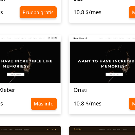
es
10,8 $/mes
Prueba gratis
M
Kleber
Oristi
es
10,8 $/mes
Más info
M