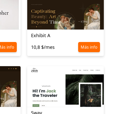
Exhibit A
10,8 $/mes
ás info
Más info
Sway